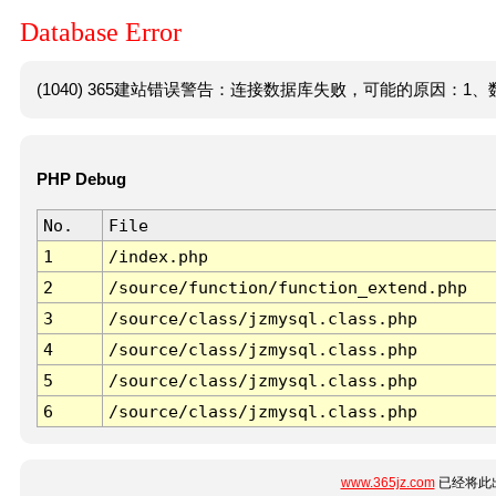
Database Error
(1040) 365建站错误警告：连接数据库失败，可能的原因：1、数
PHP Debug
No.
File
1
/index.php
2
/source/function/function_extend.php
3
/source/class/jzmysql.class.php
4
/source/class/jzmysql.class.php
5
/source/class/jzmysql.class.php
6
/source/class/jzmysql.class.php
www.365jz.com
已经将此