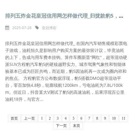
排列五炸金花皇冠信用网怎样做代理_归拢款豹5，为什么不同东说念主开油耗差距如斯之大？
2025-07-28
皇冠博彩
排列五炸金花皇冠信用网怎样做代理_ 在国内汽车销售规模彩票电
子游戏，油耗恒久是影响用户购买方案的最弥留计议，毕竟油耗
的上下，告成与用车费本挂钩。算作车圈新晋“网红”，超等混动硬
派SUV方程豹汽车豹5的硬核越野实力、城市驾乘气象性和智能体
验基本已成为巨匠共鸣，而近期，豹5因油耗再一次成为圈内祥和
的焦点。 方程豹官方公布数据浮现，豹5搭载DMO超等混动平
台，零百加快4.8秒，轮廓续航1200km，亏电油耗为7.8L/100k
m。但近日，抖音某大V测试了豹5的高速油耗，后果浮现百公里
油耗18升，与官方...
首页
上一页
1
2
3
4
5
6
7
8
9
10
11
下一页
末页