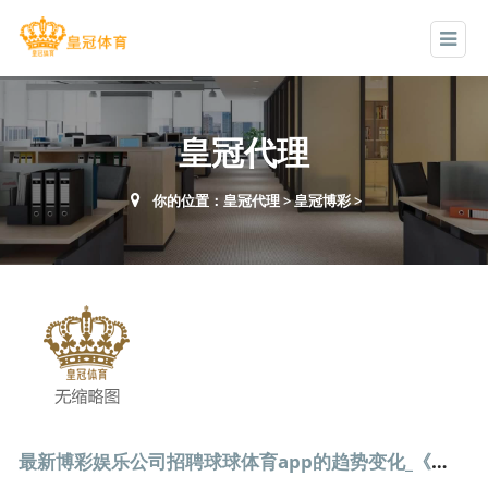
皇冠代理
你的位置：
皇冠代理
>
皇冠博彩
>
最新博彩娱乐公司招聘球球体育app的趋势变化_《给阿嬷的情书》豆瓣评分9.0，网友：本年最动东谈主的国产电影