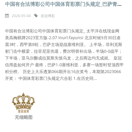
中国有合法博彩公司中国体育彩票门头规定_巴萨青训能干 亚马尔造拉莫斯乌龙 巴萨1-0塞维利亚暂时登顶
2026-05-04
皇冠博彩
中国有合法博彩公司中国体育彩票门头规定_ 太平洋在线现金网
美高梅棋牌2023官方版-2.07 Inurl:fayunsi 北京时候9月30日凌
晨3时，西甲第8轮，巴萨主场迎战塞维利亚。 上半场，菲利克斯
射门击中横梁，拉菲尼亚伤退，费尔明替补出场，半场0-0战平；
下半场，亚马尔酿成拉莫斯失慎乌龙，之后两边均无成就。 皇冠
信用盘如何开户 最终，巴萨1-0塞维利亚，多赛一场暂时登顶西甲
积分榜。 历史上大乐透第066期开出16次奖号，本期第2023066
开奖： 中国体育彩票门头规定六合彩 1.在历史同...