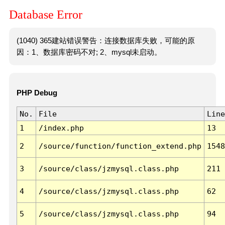
Database Error
(1040) 365建站错误警告：连接数据库失败，可能的原
因：1、数据库密码不对; 2、mysql未启动。
PHP Debug
No.
File
Line
1
/index.php
13
2
/source/function/function_extend.php
1548
3
/source/class/jzmysql.class.php
211
4
/source/class/jzmysql.class.php
62
5
/source/class/jzmysql.class.php
94