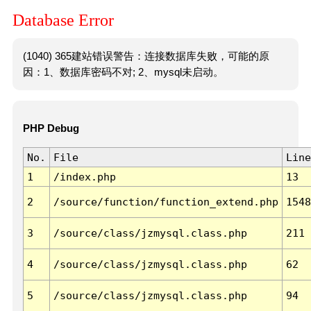
Database Error
(1040) 365建站错误警告：连接数据库失败，可能的原
因：1、数据库密码不对; 2、mysql未启动。
PHP Debug
No.
File
Line
1
/index.php
13
2
/source/function/function_extend.php
1548
3
/source/class/jzmysql.class.php
211
4
/source/class/jzmysql.class.php
62
5
/source/class/jzmysql.class.php
94