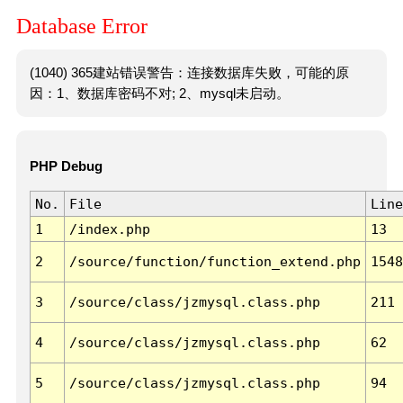
Database Error
(1040) 365建站错误警告：连接数据库失败，可能的原
因：1、数据库密码不对; 2、mysql未启动。
PHP Debug
No.
File
Line
1
/index.php
13
2
/source/function/function_extend.php
1548
3
/source/class/jzmysql.class.php
211
4
/source/class/jzmysql.class.php
62
5
/source/class/jzmysql.class.php
94